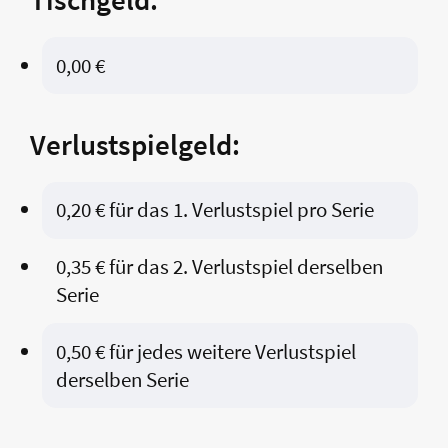
0,00 €
Verlustspielgeld:
0,20 € für das 1. Verlustspiel pro Serie
0,35 € für das 2. Verlustspiel derselben
Serie
0,50 € für jedes weitere Verlustspiel
derselben Serie