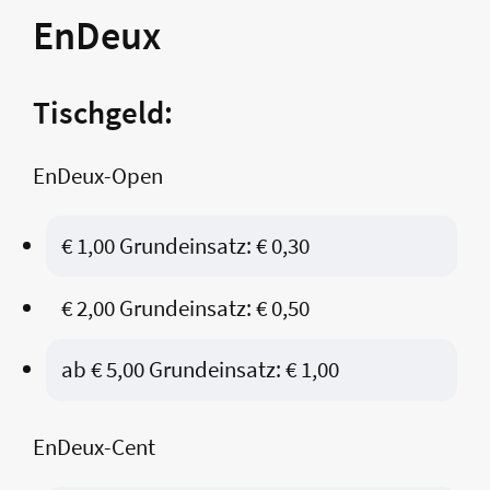
EnDeux
Tischgeld:
EnDeux-Open
€ 1,00 Grundeinsatz: € 0,30
€ 2,00 Grundeinsatz: € 0,50
ab € 5,00 Grundeinsatz: € 1,00
EnDeux-Cent