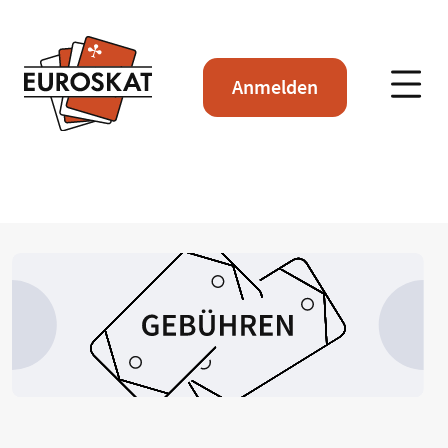
Anmelden