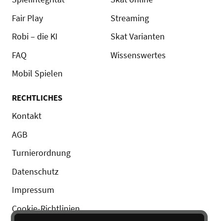
Fair Play
Streaming
Robi – die KI
Skat Varianten
FAQ
Wissenswertes
Mobil Spielen
RECHTLICHES
Kontakt
AGB
Turnierordnung
Datenschutz
Impressum
Cookie-Richtlinien