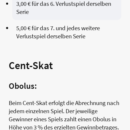
3,00 € für das 6. Verlustspiel derselben
Serie
5,00 € für das 7. und jedes weitere
Verlustspiel derselben Serie
Cent-Skat
Obolus:
Beim Cent-Skat erfolgt die Abrechnung nach
jedem einzelnen Spiel. Der jeweilige
Gewinner eines Spiels zahlt einen Obolus in
Höhe von 3 % des erzielten Gewinnbetrages.