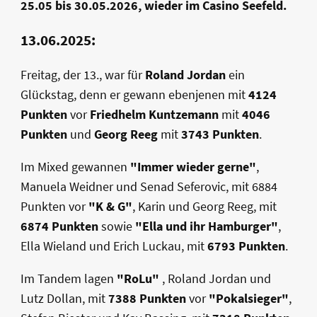
25.05 bis 30.05.2026, wieder im Casino Seefeld.
13.06.2025:
Freitag, der 13., war für
Roland Jordan
ein
Glückstag, denn er gewann ebenjenen mit
4124
Punkten
vor
Friedhelm Kuntzemann
mit
4046
Punkten
und
Georg Reeg
mit
3743 Punkten
.
Im Mixed gewannen
"Immer wieder gerne"
,
Manuela Weidner und Senad Seferovic, mit 6884
Punkten vor
"K & G"
, Karin und Georg Reeg, mit
6874 Punkten
sowie
"Ella und ihr Hamburger"
,
Ella Wieland und Erich Luckau, mit
6793 Punkten
.
Im Tandem lagen
"RoLu"
, Roland Jordan und
Lutz Dollan, mit
7388 Punkten
vor
"Pokalsieger"
,