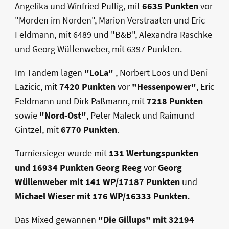
Angelika und Winfried Pullig, mit
6635 Punkten
vor
"Morden im Norden", Marion Verstraaten und Eric
Feldmann, mit 6489 und "B&B", Alexandra Raschke
und Georg Wüllenweber, mit 6397 Punkten.
Im Tandem lagen
"LoLa"
, Norbert Loos und Deni
Lazicic, mit
7420 Punkten
vor
"Hessenpower"
, Eric
Feldmann und Dirk Paßmann, mit
7218 Punkten
sowie
"Nord-Ost"
, Peter Maleck und Raimund
Gintzel, mit
6770 Punkten
.
Turniersieger wurde mit
131 Wertungspunkten
und 16934 Punkten Georg Reeg
vor
Georg
Wüllenweber mit 141 WP/17187 Punkten
und
Michael Wieser mit 176 WP/16333 Punkten.
Das Mixed gewannen
"Die Gillups" mit 32194