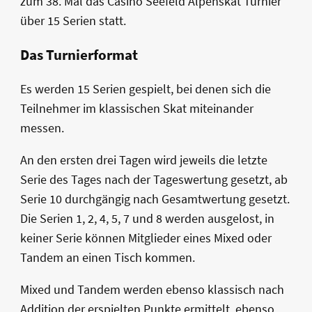
zum 38. Mal das Casino Seefeld Alpenskat Turnier
über 15 Serien statt.
Das Turnierformat
Es werden 15 Serien gespielt, bei denen sich die
Teilnehmer im klassischen Skat miteinander
messen.
An den ersten drei Tagen wird jeweils die letzte
Serie des Tages nach der Tageswertung gesetzt, ab
Serie 10 durchgängig nach Gesamtwertung gesetzt.
Die Serien 1, 2, 4, 5, 7 und 8 werden ausgelost, in
keiner Serie können Mitglieder eines Mixed oder
Tandem an einen Tisch kommen.
Mixed und Tandem werden ebenso klassisch nach
Addition der erspielten Punkte ermittelt, ebenso