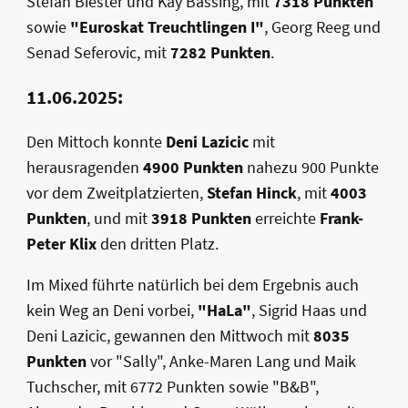
Stefan Biester und Kay Bassing, mit
7318 Punkten
sowie
"Euroskat Treuchtlingen I"
, Georg Reeg und
Senad Seferovic, mit
7282 Punkten
.
11.06.2025:
Den Mittoch konnte
Deni Lazicic
mit
herausragenden
4900 Punkten
nahezu 900 Punkte
vor dem Zweitplatzierten,
Stefan Hinck
, mit
4003
Punkten
, und mit
3918 Punkten
erreichte
Frank-
Peter Klix
den dritten Platz.
Im Mixed führte natürlich bei dem Ergebnis auch
kein Weg an Deni vorbei,
"HaLa"
, Sigrid Haas und
Deni Lazicic, gewannen den Mittwoch mit
8035
Punkten
vor "Sally", Anke-Maren Lang und Maik
Tuchscher, mit 6772 Punkten sowie "B&B",