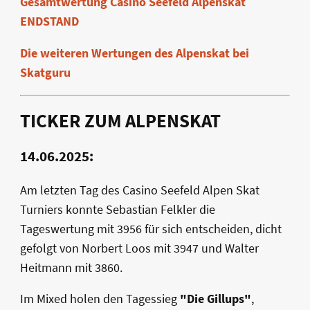
Gesamtwertung Casino Seefeld Alpenskat
ENDSTAND
Die weiteren Wertungen des Alpenskat bei
Skatguru
TICKER ZUM ALPENSKAT
14.06.2025:
Am letzten Tag des Casino Seefeld Alpen Skat
Turniers konnte Sebastian Felkler die
Tageswertung mit 3956 für sich entscheiden, dicht
gefolgt von Norbert Loos mit 3947 und Walter
Heitmann mit 3860.
Im Mixed holen den Tagessieg
"Die Gillups"
,