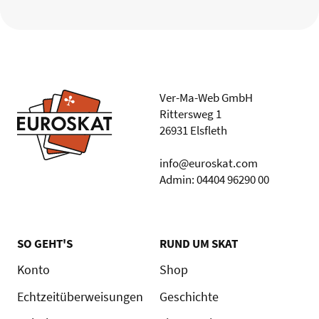
Ver-Ma-Web GmbH
Rittersweg 1
26931 Elsfleth
info@euroskat.com
Admin: 04404 96290 00
SO GEHT'S
RUND UM SKAT
Konto
Shop
Echtzeitüberweisungen
Geschichte