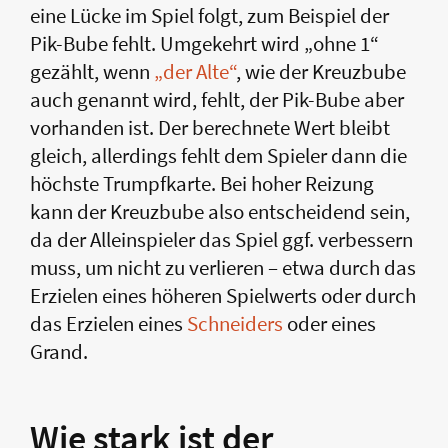
eine Lücke im Spiel folgt, zum Beispiel der
Pik-Bube fehlt. Umgekehrt wird „ohne 1“
gezählt, wenn
„der Alte“
, wie der Kreuzbube
auch genannt wird, fehlt, der Pik-Bube aber
vorhanden ist. Der berechnete Wert bleibt
gleich, allerdings fehlt dem Spieler dann die
höchste Trumpfkarte. Bei hoher Reizung
kann der Kreuzbube also entscheidend sein,
da der Alleinspieler das Spiel ggf. verbessern
muss, um nicht zu verlieren – etwa durch das
Erzielen eines höheren Spielwerts oder durch
das Erzielen eines
Schneiders
oder eines
Grand.
Wie stark ist der