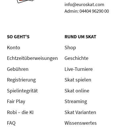
info@euroskat.com
Admin: 04404 96290 00
SO GEHT'S
RUND UM SKAT
Konto
Shop
Echtzeitüberweisungen
Geschichte
Gebühren
Live-Turniere
Registrierung
Skat spielen
Spielintegrität
Skat online
Fair Play
Streaming
Robi – die KI
Skat Varianten
FAQ
Wissenswertes