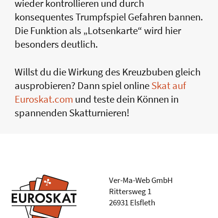
wieder kontrollieren und durch
konsequentes Trumpfspiel Gefahren bannen.
Die Funktion als „Lotsenkarte“ wird hier
besonders deutlich.
Willst du die Wirkung des Kreuzbuben gleich
ausprobieren? Dann spiel online
Skat auf
Euroskat.com
und teste dein Können in
spannenden Skatturnieren!
Ver-Ma-Web GmbH
Rittersweg 1
26931 Elsfleth