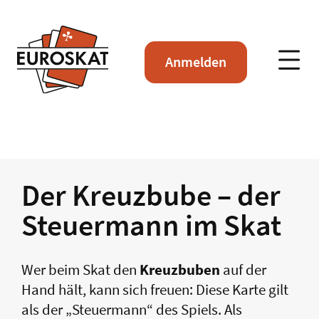
Anmelden
Der Kreuzbube – der
Steuermann im Skat
Wer beim Skat den
Kreuzbuben
auf der
Hand hält, kann sich freuen: Diese Karte gilt
als der „Steuermann“ des Spiels. Als