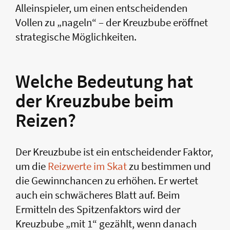
Alleinspieler, um einen entscheidenden
Vollen zu „nageln“ – der Kreuzbube eröffnet
strategische Möglichkeiten.
Welche Bedeutung hat
der Kreuzbube beim
Reizen?
Der Kreuzbube ist ein entscheidender Faktor,
um die
Reizwerte im Skat
zu bestimmen und
die Gewinnchancen zu erhöhen. Er wertet
auch ein schwächeres Blatt auf. Beim
Ermitteln des Spitzenfaktors wird der
Kreuzbube „mit 1“ gezählt, wenn danach