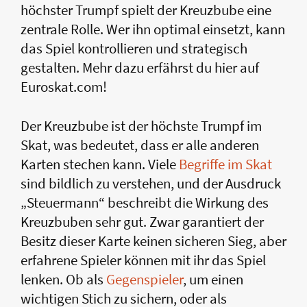
höchster Trumpf spielt der Kreuzbube eine
zentrale Rolle. Wer ihn optimal einsetzt, kann
das Spiel kontrollieren und strategisch
gestalten. Mehr dazu erfährst du hier auf
Euroskat.com!
Der Kreuzbube ist der höchste Trumpf im
Skat, was bedeutet, dass er alle anderen
Karten stechen kann. Viele
Begriffe im Skat
sind bildlich zu verstehen, und der Ausdruck
„Steuermann“ beschreibt die Wirkung des
Kreuzbuben sehr gut. Zwar garantiert der
Besitz dieser Karte keinen sicheren Sieg, aber
erfahrene Spieler können mit ihr das Spiel
lenken. Ob als
Gegenspieler
, um einen
wichtigen Stich zu sichern, oder als