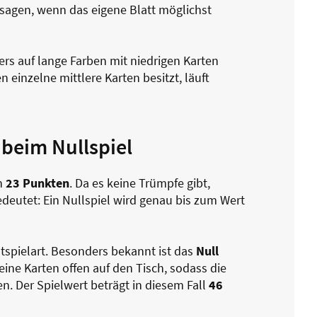
sagen, wenn das eigene Blatt möglichst
rs auf lange Farben mit niedrigen Karten
einzelne mittlere Karten besitzt, läuft
beim Nullspiel
on
23 Punkten
. Da es keine Trümpfe gibt,
edeutet: Ein Nullspiel wird genau bis zum Wert
tspielart. Besonders bekannt ist das
Null
 seine Karten offen auf den Tisch, sodass die
n. Der Spielwert beträgt in diesem Fall
46