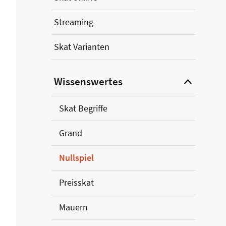
Streaming
Skat Varianten
Wissenswertes
Skat Begriffe
Grand
Nullspiel
Preisskat
Mauern