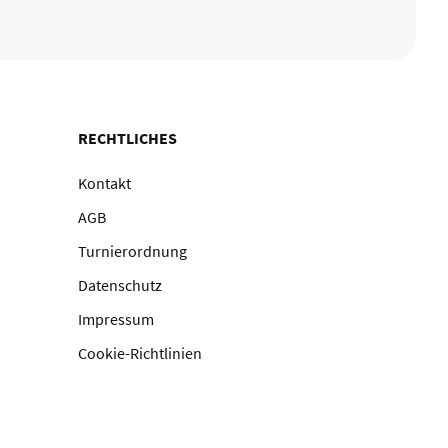
RECHTLICHES
Kontakt
AGB
Turnierordnung
Datenschutz
Impressum
Cookie-Richtlinien