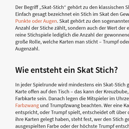
Der Begriff „Skat-Stich“ gehört zu den klassischen S
Einfach gesagt bezeichnet ein Stich im Skat den G
Punkte oder Augen
. Skat gehört zu den sogenannten
Anzahl der Stiche zählt, sondern auch der Wert der
reine Stichspiele lediglich die Anzahl der gewonnen
große Rolle, welche Karten man sticht – Trumpf oder n
Augenzahl.
Wie entsteht ein Skat Stich?
In jeder Spielrunde wird mindestens ein Skat-Stich 
Karte offen auf den Tisch – das kann der Kreuzbube,
Farbkarte sein. Danach legen die Mitspieler im Uhrz
Farbzwang
und Trumpfzwang beachten. Wer eine Kart
entspricht, oder Trumpf spielt, entscheidet oft über
ihre Karten gelegt haben, steht fest, wer den Stich 
ausgespielten Farbe oder der höchste Trumpf entsch