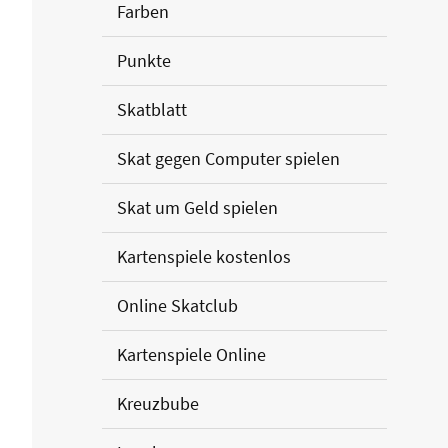
Farben
Punkte
Skatblatt
Skat gegen Computer spielen
Skat um Geld spielen
Kartenspiele kostenlos
Online Skatclub
Kartenspiele Online
Kreuzbube