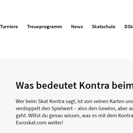
Turniere
Treueprogramm
News
Skatschule
DSk
Was bedeutet Kontra beim
Wer beim Skat Kontra sagt, ist von seinen Karten 
verdoppelt den Spielwert – also den Gewinn, aber a
geht. Willst du genau wissen, was es mit dem Kontra 
Euroskat.com weiter!