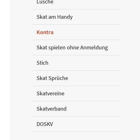
Lusche
Skat am Handy
Kontra
Skat spielen ohne Anmeldung
Stich
Skat Sprüche
Skatvereine
Skatverband
DOSKV