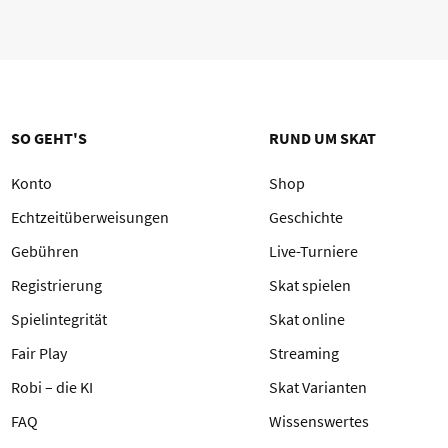
SO GEHT'S
RUND UM SKAT
Konto
Shop
Echtzeitüberweisungen
Geschichte
Gebühren
Live-Turniere
Registrierung
Skat spielen
Spielintegrität
Skat online
Fair Play
Streaming
Robi – die KI
Skat Varianten
FAQ
Wissenswertes