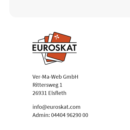
Ver-Ma-Web GmbH
Rittersweg 1
26931 Elsfleth
info@euroskat.com
Admin: 04404 96290 00