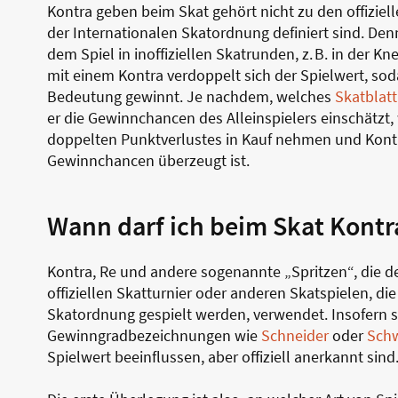
Kontra geben beim Skat gehört nicht zu den offiziell
der Internationalen Skatordnung definiert sind. Denn
dem Spiel in inoffiziellen Skatrunden, z. B. in der 
mit einem Kontra verdoppelt sich der Spielwert, so
Bedeutung gewinnt. Je nachdem, welches
Skatblatt
er die Gewinnchancen des Alleinspielers einschätzt, 
doppelten Punktverlustes in Kauf nehmen und Kont
Gewinnchancen überzeugt ist.
Wann darf ich beim Skat Kont
Kontra, Re und andere sogenannte „Spritzen“, die 
offiziellen Skatturnier oder anderen Skatspielen, di
Skatordnung gespielt werden, verwendet. Insofern s
Gewinngradbezeichnungen wie
Schneider
oder
Sch
Spielwert beeinflussen, aber offiziell anerkannt sind