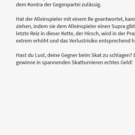
dem Kontra der Gegenpartei zulässig.
Hat der Alleinspieler mit einem Re geantwortet, ka
ziehen, indem sie dem Alleinspieler einen Supra gib
letzte Reiz in dieser Kette, der Hirsch, wird in der P
extrem erhöht und das Verlustrisiko entsprechend ho
Hast du Lust, deine Gegner beim Skat zu schlagen?
gewinne in spannenden Skatturnieren echtes Geld!