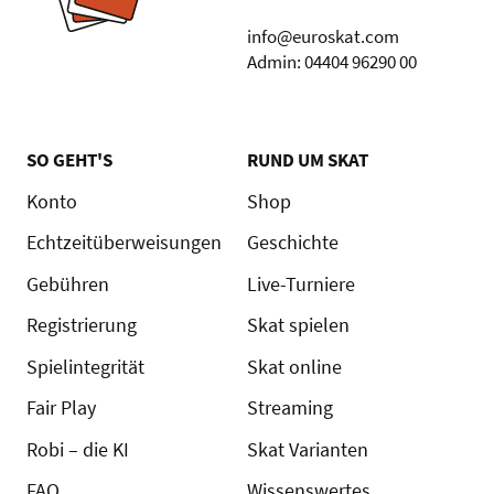
info@euroskat.com
Admin: 04404 96290 00
SO GEHT'S
RUND UM SKAT
Konto
Shop
Echtzeitüberweisungen
Geschichte
Gebühren
Live-Turniere
Registrierung
Skat spielen
Spielintegrität
Skat online
Fair Play
Streaming
Robi – die KI
Skat Varianten
FAQ
Wissenswertes