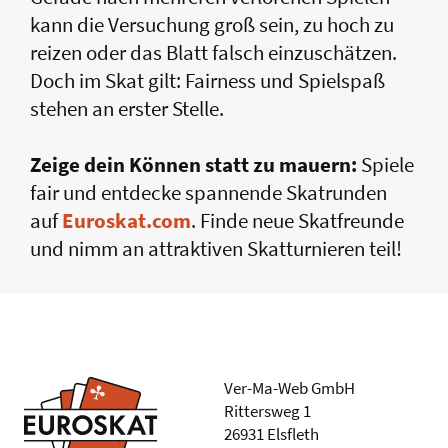
kann die Versuchung groß sein, zu hoch zu
reizen oder das Blatt falsch einzuschätzen.
Doch im Skat gilt: Fairness und Spielspaß
stehen an erster Stelle.
Zeige dein Können statt zu mauern:
Spiele
fair und entdecke spannende Skatrunden
auf
Euroskat.com
. Finde neue Skatfreunde
und nimm an attraktiven Skatturnieren teil!
Ver-Ma-Web GmbH
Rittersweg 1
26931 Elsfleth