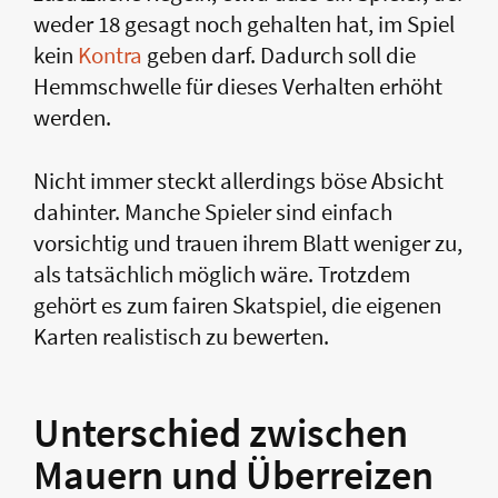
weder 18 gesagt noch gehalten hat, im Spiel
kein
Kontra
geben darf. Dadurch soll die
Hemmschwelle für dieses Verhalten erhöht
werden.
Nicht immer steckt allerdings böse Absicht
dahinter. Manche Spieler sind einfach
vorsichtig und trauen ihrem Blatt weniger zu,
als tatsächlich möglich wäre. Trotzdem
gehört es zum fairen Skatspiel, die eigenen
Karten realistisch zu bewerten.
Unterschied zwischen
Mauern und Überreizen