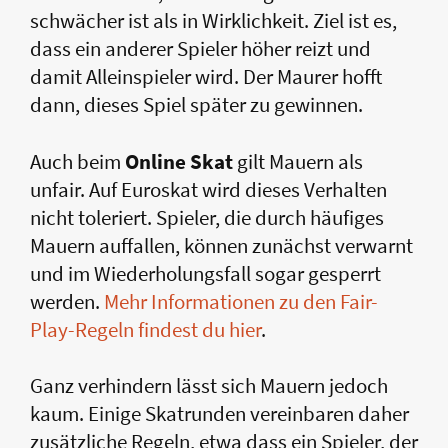
schwächer ist als in Wirklichkeit. Ziel ist es,
dass ein anderer Spieler höher reizt und
damit Alleinspieler wird. Der Maurer hofft
dann, dieses Spiel später zu gewinnen.
Auch beim
Online Skat
gilt Mauern als
unfair. Auf Euroskat wird dieses Verhalten
nicht toleriert. Spieler, die durch häufiges
Mauern auffallen, können zunächst verwarnt
und im Wiederholungsfall sogar gesperrt
werden.
Mehr Informationen zu den Fair-
Play-Regeln findest du hier
.
Ganz verhindern lässt sich Mauern jedoch
kaum. Einige Skatrunden vereinbaren daher
zusätzliche Regeln, etwa dass ein Spieler, der